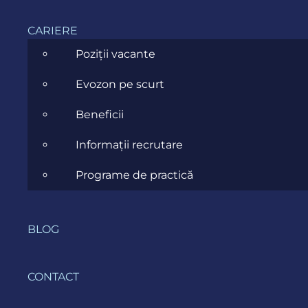
CARIERE
Poziții vacante
Evozon pe scurt
Beneficii
Informații recrutare
Programe de practică
Webinar: Evo Carrier
pentru MS Dynamics
365 Business Central
BLOG
Întârzierile și procesele manuale îți
îngreunează livrările?
CONTACT
Evozon
lansează în premieră
Evo Carrier
–