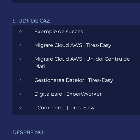
STUDII DE CAZ
Exemple de succes
Migrare Cloud AWS | Tires-Easy
Întârzierile și procesele
Migrare Cloud AWS | Un-doi Centru de
manuale îți îngreunează
Plati
livrările?
Gestionarea Datelor | Tires-Easy
Gestionarea livrărilor poate fi un obstacol major
atunci când integrarea cu firmele de curierat este
Digitalizare | ExpertWorker
greoaie, comenzile sunt introduse manual, iar
vizibilitatea în timp real lipsește. Acest lucru
eCommerce | Tires-Easy
înseamnă timpi mai mari de procesare, costuri
ridicate și clienți nemulțumiți.
Însă avem vești bune:
evozon
lansează în premieră
DESPRE NOI
Evo Carrier
–
prima soluție de integrare completă