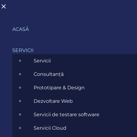
Skip
ACASĂ
to
content
SERVICII
Webinar
Servicii
Consultanță
Prima soluție completă de
Prototipare & Design
integrare a curierilor în
Dezvoltare Web
Dynamics 365 BC, Evo Carrier
Servicii de testare software
Când?
20 Februarie 2025, 15:00 - 16:00
Servicii Cloud
Unde?
Microsoft Teams