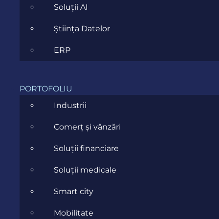
Soluții AI
ÎNSCRIE-TE AICI!
Știința Datelor
ERP
PORTOFOLIU
Industrii
Comerț și vânzări
Soluții financiare
Soluții medicale
Smart city
Mobilitate