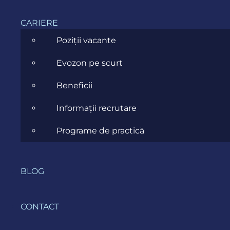
Location
CARIERE
Poziții vacante
Evozon pe scurt
Beneficii
Informații recrutare
PROVOCAREA
Programe de practică
Prima problemă pe care a trebuit să o abordăm
BLOG
este una comună pentru multe încercări de
transformare digitală: tendința de focusare pe
CONTACT
avantajele pe care compania le-ar obține din
centralizarea datelor – luând în considerare doar