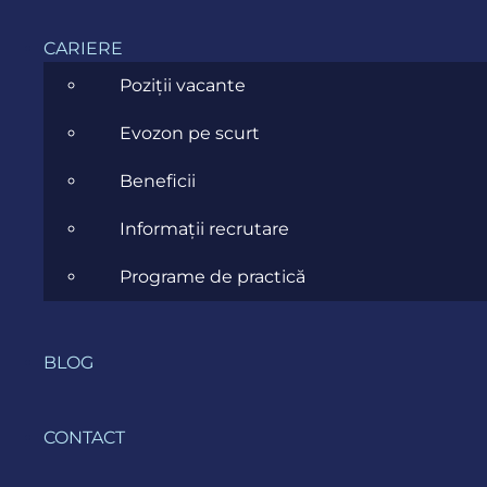
TECHNOLOGII ȘI
CARIERE
FRAMEWORK-URI PENTRU
Poziții vacante
DEZVOLTARE FRONTEND
Evozon pe scurt
ȘI BACKEND
Beneficii
Informații recrutare
Programe de practică
BLOG
CONTACT