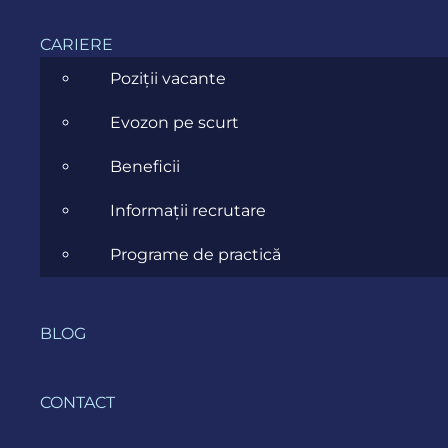
CARIERE
Poziții vacante
Consultanță &
Evozon pe scurt
Strategie e-commerce
Beneficii
Abordare orientată pe business pentru a
Informații recrutare
defini obiectivele, platforma potrivită,
arhitectura și indicatorii de performanță
Programe de practică
(KPI).
BLOG
CONTACT