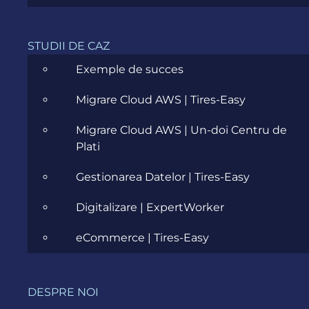
STUDII DE CAZ
Exemple de succes
Migrare Cloud AWS | Tires-Easy
Migrare Cloud AWS | Un-doi Centru de
Plati
SERVICIILE DE E-
Gestionarea Datelor | Tires-Easy
COMMERCE OFERITE DE
Digitalizare | ExpertWorker
EVOZON
eCommerce | Tires-Easy
Oferim servicii e-commerce complete, de la idee
până la lansare, dar și post-lansare.
DESPRE NOI