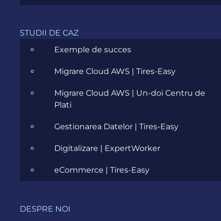
Agendă
STUDII DE CAZ
Exemple de succes
14:00 - 14:05
Migrare Cloud AWS | Tires-Easy
Introducere și bun venit
Migrare Cloud AWS | Un-doi Centru de
14:05 - 14:10
Plati
Prezentare generală a sistemului RO e-Transport
Gestionarea Datelor | Tires-Easy
14:10 - 14:45
Digitalizare | ExpertWorker
Soluția Evo Electronic Documents - e-Transport și
beneficiile acesteia
eCommerce | Tires-Easy
14:45 - 15:00
Sesiune de Q&A și concluzii
DESPRE NOI