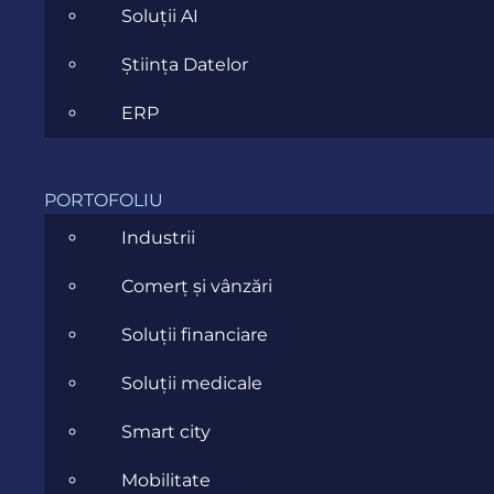
Soluții AI
Știința Datelor
ERP
PORTOFOLIU
Industrii
Comerț și vânzări
Soluții financiare
Soluții medicale
Smart city
Mobilitate