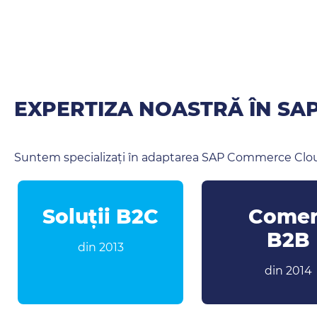
EXPERTIZA NOASTRĂ ÎN S
Suntem specializați în adaptarea SAP Commerce Cloud
Soluții B2C
Comer
B2B
din 2013
din 2014