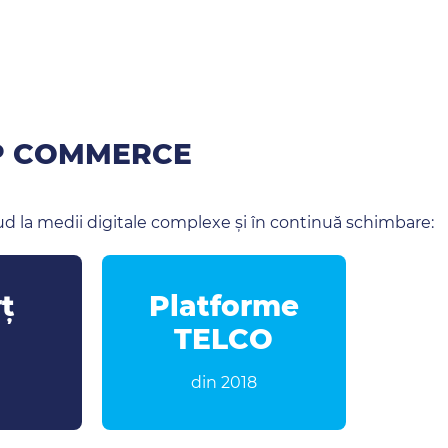
AP COMMERCE
 la medii digitale complexe și în continuă schimbare:
ț
Platforme
TELCO
din 2018