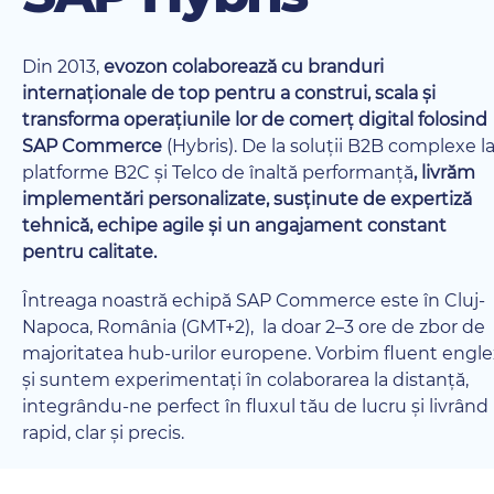
Din 2013,
evozon colaborează cu branduri
internaționale de top pentru a construi, scala și
transforma operațiunile lor de comerț digital folosind
SAP Commerce
(Hybris). De la soluții B2B complexe l
platforme B2C și Telco de înaltă performanță
, livrăm
implementări personalizate, susținute de expertiză
tehnică, echipe agile și un angajament constant
pentru calitate.
Întreaga noastră echipă SAP Commerce este în Cluj-
Napoca, România (GMT+2), la doar 2–3 ore de zbor de
majoritatea hub-urilor europene. Vorbim fluent engle
și suntem experimentați în colaborarea la distanță,
integrându-ne perfect în fluxul tău de lucru și livrând
rapid, clar și precis.