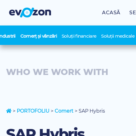
Skip
to
ACASĂ
SE
content
Industrii
Comerț și vânzări
Soluții financiare
Soluții medicale
WHO WE WORK WITH
>
PORTOFOLIU
>
Comert
>
SAP Hybris
SAP Hybris