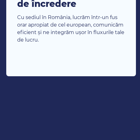
de încredere
Cu sediul în România, lucrăm într-un fus
orar apropiat de cel european, comunicăm
eficient și ne integrăm ușor în fluxurile tale
de lucru.