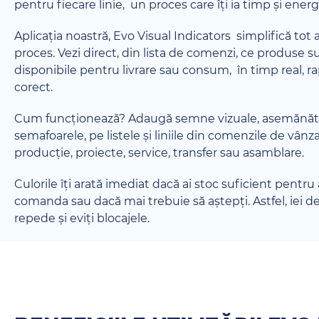
pentru fiecare linie, un proces care îți ia timp și energ
Aplicația noastră, Evo Visual Indicators simplifică tot 
proces. Vezi direct, din lista de comenzi, ce produse s
disponibile pentru livrare sau consum, în timp real, ra
corect.
Cum funcționează? Adaugă semne vizuale, asemănăt
semafoarele, pe listele și liniile din comenzile de vânzar
producție, proiecte, service, transfer sau asamblare.
Culorile îți arată imediat dacă ai stoc suficient pentru
comanda sau dacă mai trebuie să aștepți. Astfel, iei de
repede și eviți blocajele.