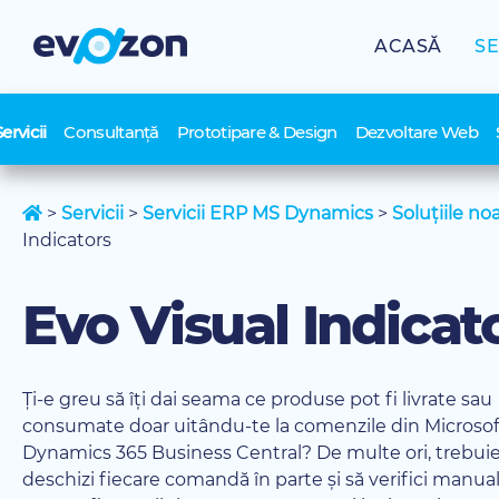
Skip
to
ACASĂ
SE
content
ervicii
Consultanță
Prototipare & Design
Dezvoltare Web
>
Servicii
>
Servicii ERP MS Dynamics
>
Soluțiile no
Indicators
Evo Visual Indicat
Ți-e greu să îți dai seama ce produse pot fi livrate sau
consumate doar uitându-te la comenzile din Microsof
Dynamics 365 Business Central? De multe ori, trebuie
deschizi fiecare comandă în parte și să verifici manual