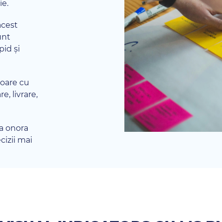
ie.
acest
unt
pid și
oare cu
e, livrare,
 a onora
cizii mai