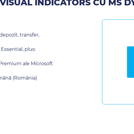
O VISUAL INDICATORS CU MS 
epozit, transfer,
ssential, plus:
i Premium ale Microsoft
română (România)