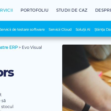
RVICII
PORTOFOLIU
STUDII DE CAZ
DESPR
Servicii de testare software
Servicii Cloud
Soluții AI
Știința Da
astre ERP
>
Evo Visual
ors
t
 să
 stocul