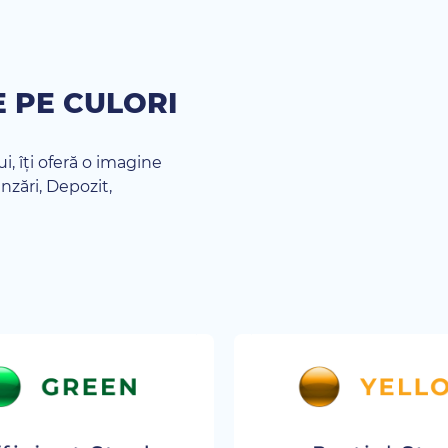
 PE CULORI
ui, îți oferă o imagine
ânzări, Depozit,