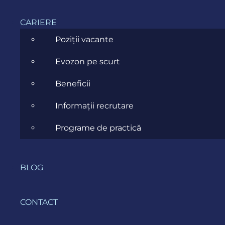
CARIERE
Poziții vacante
Testarea
Evozon pe scurt
Componentelor
Beneficii
Izolăm și testăm individual fiecare
Informații recrutare
componentă a aplicației tale pentru a ne
asigura că funcționează corect.
Programe de practică
BLOG
CONTACT