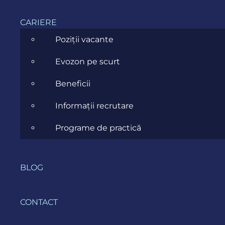
Stabilirea unor
operațiuni și procese de
CARIERE
management eficiente.
Poziții vacante
Automatizarea
sarcinilor și procedurilor
Evozon pe scurt
pentru a reduce eforturile făcute manual.
Beneficii
Îmbunătățirea continuă
a proceselor
feedback și măsurători.
Informații recrutare
Programe de practică
BLOG
CONTACT