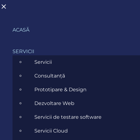
Skip
ACASĂ
Inregistrare
to
content
SERVICII
Servicii
Consultanță
Prototipare & Design
Dezvoltare Web
Servicii de testare software
Servicii Cloud