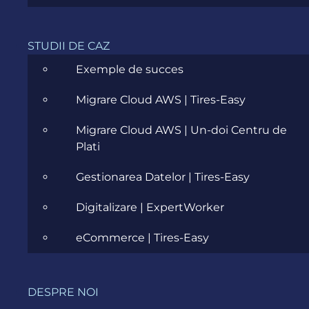
Business email
STUDII DE CAZ
Exemple de succes
Company
Migrare Cloud AWS | Tires-Easy
Migrare Cloud AWS | Un-doi Centru de
Job title
Plati
Gestionarea Datelor | Tires-Easy
Your main reson to
Digitalizare | ExpertWorker
participate
eCommerce | Tires-Easy
You heard about
DESPRE NOI
this event from