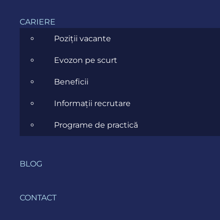
CARIERE
Poziții vacante
Sunt de acord cu
Terms and
Evozon pe scurt
Conditions
Beneficii
Informații recrutare
Programe de practică
×
BLOG
CONTACT